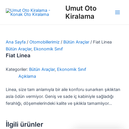
İçeriğe
Main
Umut Oto
atla
Kiralama
Men
Ana Sayfa
/
Otomobillerimiz
/
Bütün Araçlar
/ Fiat Linea
Bütün Araçlar
,
Ekonomik Sınıf
Fiat Linea
Kategoriler:
Bütün Araçlar
,
Ekonomik Sınıf
Açıklama
Linea, size tam anlamıyla bir aile konforu sunarken şıklıktan
asla ödün vermiyor. Geniş ve sade iç kabiniyle sağladığı
ferahlığı, döşemelerindeki kalite ve şıklıkla tamamlıyor…
İlgili ürünler