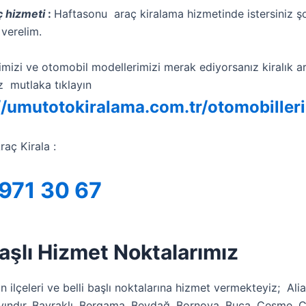
ç hizmeti
:
Haftasonu araç kiralama hizmetinde istersiniz şo
 verelim.
mizi ve otomobil modellerimizi merak ediyorsanız kiralık ar
z mutlaka tıklayın
//umutotokiralama.com.tr/otomobiller
raç Kirala :
971 30 67
Başlı Hizmet Noktalarımız
ün ilçeleri ve belli başlı noktalarına hizmet vermekteyiz; Ali
ındır, Bayraklı, Bergama, Beydağ, Bornova, Buca, Çeşme, Çiğl