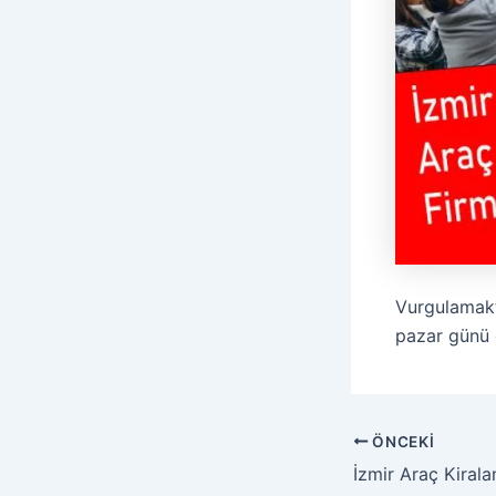
Vurgulamakt
pazar günü 
ÖNCEKI
İzmir Araç Kiral