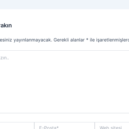
rakın
esiniz yayınlanmayacak.
Gerekli alanlar
*
ile işaretlenmişler
E-
Web