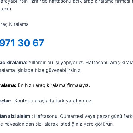
 arayabilirsin. İzmir’de haftasonu açık araç kiralama firması
tesin.
Araç Kiralama
971 30 67
raç kiralama:
Yıllardır bu işi yapıyoruz. Haftasonu araç kira
iralama işinizde bize güvenebilirsiniz.
iralama:
En hızlı araç kiralama firmasıyız.
açlar:
Konforlu araçlarla fark yaratıyoruz.
an sizi alalım :
Haftasonu, Cumartesi veya pazar günü fark
ve havaalanıdan sizi alarak istediğiniz yere götürün.