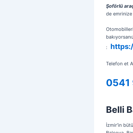
Şoförlü ara
de emrinize
Otomobilleri
bakıyorsanı
https:
:
Telefon et A
0541 
Belli 
İzmir’in büt
Balçova, Bay