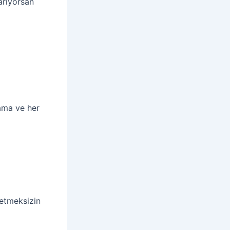
 arıyorsan
lama ve her
etmeksizin