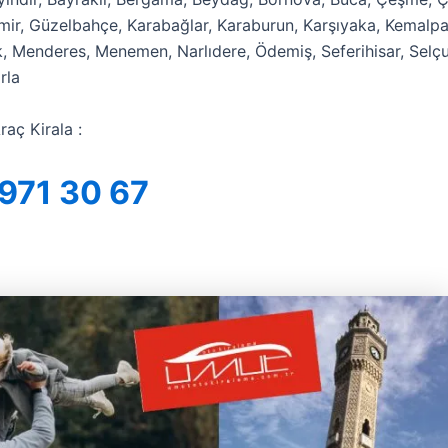
mir, Güzelbahçe, Karabağlar, Karaburun, Karşıyaka, Kemalpaş
k, Menderes, Menemen, Narlıdere, Ödemiş, Seferihisar, Selçuk
rla
raç Kirala :
971 30 67