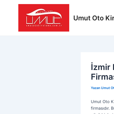
İçeriğe
Yazı
atla
dolaşımı
Umut Oto Ki
İzmir
Firma
Yazan
Umut Ot
Umut Oto Ki
firmasıdır. 