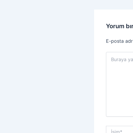
Yorum bı
E-posta adr
Buraya
yazın..
İsim*