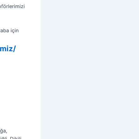
förlerimizi
aba için
imiz/
ağa,
i, Dikili,