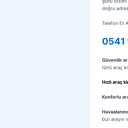
günü bizleri
doğru adres
Telefon Et 
0541 
Güvenilir a
türlü araç k
Hızlı araç k
Konforlu ar
Havaalanınd
bizi arayın 