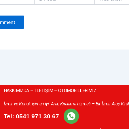
Posta*
sitesi
HAKKIMIZDA
–
İLETİŞİM
–
OTOMOBİLLERİMİZ
İzmir ve Konak için en iyi
Araç Kiralama hizmeti – Bir İzmir Araç Kir
Tel:
0541 971 30 67