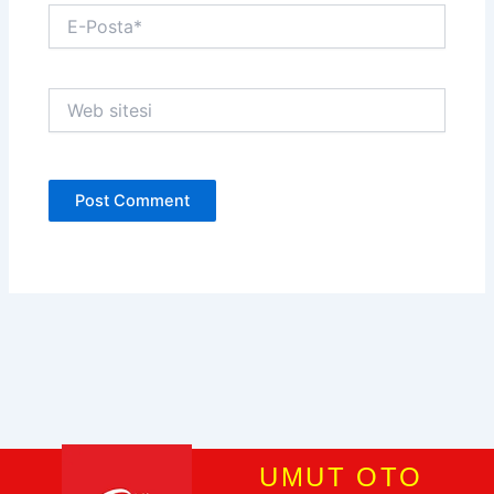
E-
Posta*
Web
sitesi
UMUT OTO