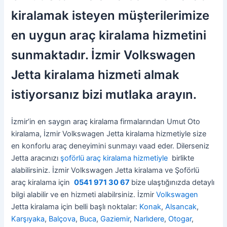
kiralamak isteyen müşterilerimize
en uygun araç kiralama hizmetini
sunmaktadır. İzmir Volkswagen
Jetta kiralama hizmeti almak
istiyorsanız bizi mutlaka arayın.
İzmir’in en saygın araç kiralama firmalarından Umut Oto
kiralama, İzmir Volkswagen Jetta kiralama hizmetiyle size
en konforlu araç deneyimini sunmayı vaad eder. Dilerseniz
Jetta aracınızı
şoförlü araç kiralama hizmetiyle
birlikte
alabilirsiniz. İzmir Volkswagen Jetta kiralama ve Şoförlü
araç kiralama için
0541 971 30 67
bize ulaştığınızda detaylı
bilgi alabilir ve en hizmeti alabilrsiniz. İzmir
Volkswagen
Jetta kiralama için belli başlı noktalar:
Konak
,
Alsancak
,
Karşıyaka
,
Balçova
,
Buca
,
Gaziemir
,
Narlıdere
,
Otogar
,