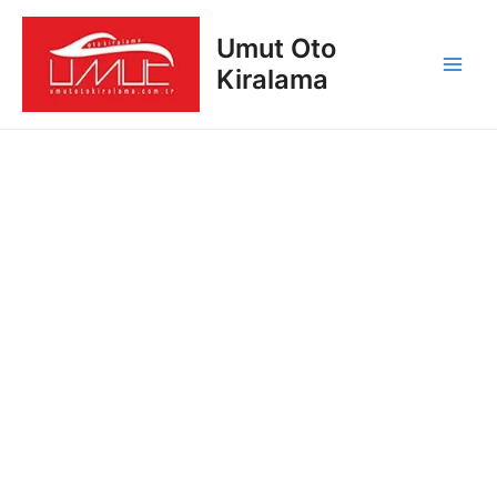
İçeriğe
Main
atla
Umut Oto
Men
Kiralama