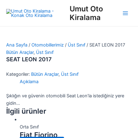
İçeriğe
Main
Umut Oto
atla
Kiralama
Men
Ana Sayfa
/
Otomobillerimiz
/
Üst Sınıf
/ SEAT LEON 2017
Bütün Araçlar
,
Üst Sınıf
SEAT LEON 2017
Kategoriler:
Bütün Araçlar
,
Üst Sınıf
Açıklama
Şıklığın ve güvenin otomobili Seat Leon’la istediğiniz yere
gidin…
İlgili ürünler
Orta Sınıf
Fiat Fiorino