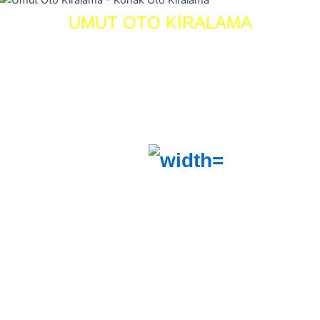
UMUT OTO KİRALAMA
HAKKIMIZDA
–
İLETİŞİM
–
OTOMOBİLLERİMİZ
İzmir ve Konak için en iyi
Araç Kiralama hizmeti – Bir İzmir Araç
Kiralama Firması
Tel:
0541 971 30 67
Adres:
Piri Reis, 324. Sk. No:52, 35280 Konak/İzmir
Araç Kiralama – Oto Kiralama – Araba Kiralama – Rent A Car
7/24 AÇIĞIZ