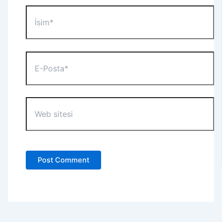
İsim*
E-
Posta*
Web
sitesi