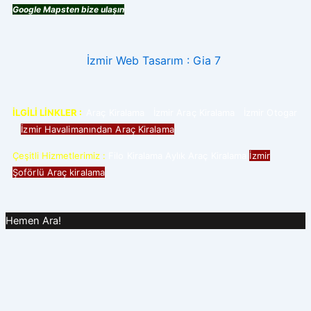
Google Mapsten bize ulaşın
İzmir Web Tasarım : Gia 7
İLGİLİ LİNKLER :
Araç Kiralama
İzmir Araç Kiralama
İzmir Otogar
İzmir Havalimanından Araç Kiralama
Çeşitli Hizmetlerimiz :
Filo Kiralama
Aylık Araç Kiralama
İzmir
Şoförlü Araç kiralama
Hemen Ara!