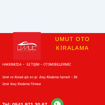
UMUT OTO
KİRALAMA
HAKKIMIZDA
–
İLETİŞİM
–
OTOMOBİLLERİMİZ
İzmir ve Konak için en iyi
Araç Kiralama hizmeti – Bir
İzmir Araç Kiralama Firması
Tel:
0541 971 30 67